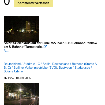
0
Kommentar verfassen
Solaris-Gelenkbus auf der Linie M27 nach S+U Bahnhof Pankow
am U-Bahnhof Turmstraße.

A.....
Deutschland / Städte A - C / Berlin
,
Deutschland / Betriebe (Städte A,
B, C) / Berliner Verkehrsbetriebe (BVG)
,
Bustypen / Stadtbusse /
Solaris Urbino
1952.
04.09.2009
