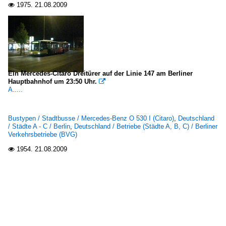
1975.
21.08.2009

Ein Mercedes-Citaro Dreitürer auf der Linie 147 am Berliner
Hauptbahnhof um 23:50 Uhr.

A.....
Bustypen / Stadtbusse / Mercedes-Benz O 530 I (Citaro)
,
Deutschland
/ Städte A - C / Berlin
,
Deutschland / Betriebe (Städte A, B, C) / Berliner
Verkehrsbetriebe (BVG)
1954.
21.08.2009
