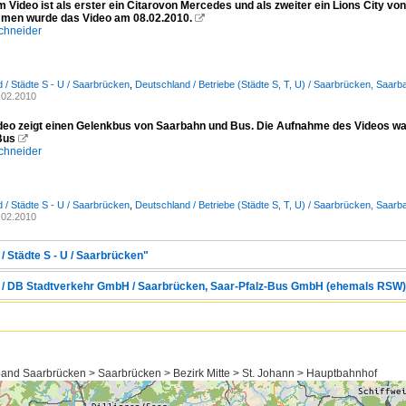
m Video ist als erster ein Citarovon Mercedes und als zweiter ein Lions City 
en wurde das Video am 08.02.2010.

chneider
 / Städte S - U / Saarbrücken
,
Deutschland / Betriebe (Städte S, T, U) / Saarbrücken, Saa
.02.2010
deo zeigt einen Gelenkbus von Saarbahn und Bus. Die Aufnahme des Videos wa
Bus

chneider
 / Städte S - U / Saarbrücken
,
Deutschland / Betriebe (Städte S, T, U) / Saarbrücken, Saa
.02.2010
/ Städte S - U / Saarbrücken"
d / DB Stadtverkehr GmbH / Saarbrücken, Saar-Pfalz-Bus GmbH (ehemals RSW
and Saarbrücken > Saarbrücken > Bezirk Mitte > St. Johann > Hauptbahnhof