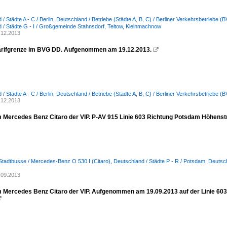
/ Städte A - C / Berlin
,
Deutschland / Betriebe (Städte A, B, C) / Berliner Verkehrsbetriebe (
 / Städte G - I / Großgemeinde Stahnsdorf, Teltow, Kleinmachnow
.12.2013
rifgrenze im BVG DD. Aufgenommen am 19.12.2013.

/ Städte A - C / Berlin
,
Deutschland / Betriebe (Städte A, B, C) / Berliner Verkehrsbetriebe (
.12.2013
im Mercedes Benz Citaro der VIP. P-AV 915 Linie 603 Richtung Potsdam Höhen
Stadtbusse / Mercedes-Benz O 530 I (Citaro)
,
Deutschland / Städte P - R / Potsdam
,
Deutsch
)
.09.2013
im Mercedes Benz Citaro der VIP. Aufgenommen am 19.09.2013 auf der Linie 60
