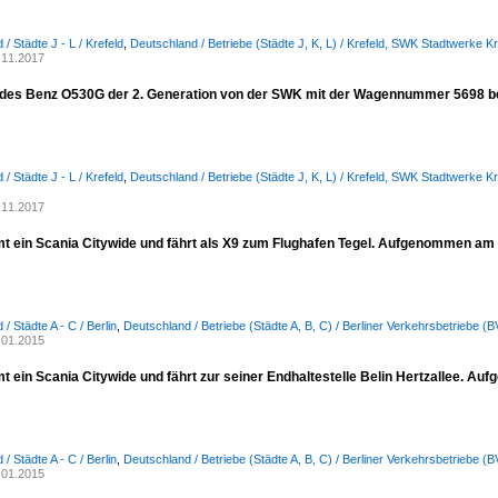
/ Städte J - L / Krefeld
,
Deutschland / Betriebe (Städte J, K, L) / Krefeld, SWK Stadtwerke Kr
.11.2017
des Benz O530G der 2. Generation von der SWK mit der Wagennummer 5698 be
/ Städte J - L / Krefeld
,
Deutschland / Betriebe (Städte J, K, L) / Krefeld, SWK Stadtwerke Kr
.11.2017
t ein Scania Citywide und fährt als X9 zum Flughafen Tegel. Aufgenommen am 
/ Städte A - C / Berlin
,
Deutschland / Betriebe (Städte A, B, C) / Berliner Verkehrsbetriebe (
.01.2015
t ein Scania Citywide und fährt zur seiner Endhaltestelle Belin Hertzallee. A
/ Städte A - C / Berlin
,
Deutschland / Betriebe (Städte A, B, C) / Berliner Verkehrsbetriebe (
.01.2015