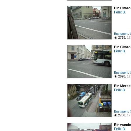
Ein Citaro
Felix B.
Bustypen / 
2715.
17

Ein Citaro
Felix B.
Bustypen / 
2898.
17

Ein Merce
Felix B.
Bustypen / 
2758.
17

Ein wunde
Felix B.