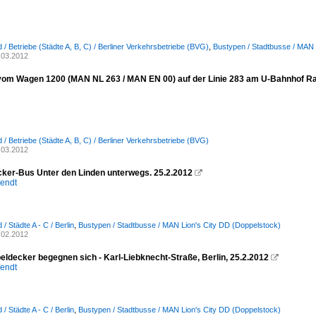
 / Betriebe (Städte A, B, C) / Berliner Verkehrsbetriebe (BVG)
,
Bustypen / Stadtbusse / MAN 
.03.2012
vom Wagen 1200 (MAN NL 263 / MAN EN 00) auf der Linie 283 am U-Bahnhof Rat
 / Betriebe (Städte A, B, C) / Berliner Verkehrsbetriebe (BVG)
.03.2012
ker-Bus Unter den Linden unterwegs. 25.2.2012

endt
/ Städte A - C / Berlin
,
Bustypen / Stadtbusse / MAN Lion's City DD (Doppelstock)
.02.2012
eldecker begegnen sich - Karl-Liebknecht-Straße, Berlin, 25.2.2012

endt
/ Städte A - C / Berlin
,
Bustypen / Stadtbusse / MAN Lion's City DD (Doppelstock)