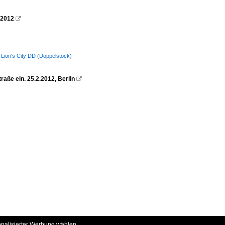
.2012

Lion's City DD (Doppelstock)
raße ein. 25.2.2012, Berlin

onalisierter Werbung wählen.