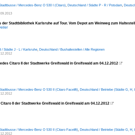
Stadtbusse / Mercedes-Benz O 530 I (Citaro)
,
Deutschland / Städte P - R / Potsdam
,
Deutsch
)
.09.2013
 der Stadtbibliothek Karlsruhe auf Tour. Vom Depot am Weinweg zum Haltestel
eiler
/ Städte J - L / Karlsruhe
,
Deutschland / Bushaltestellen / Alle Regionen
.12.2012
edes Citaro II der Stadtwerke Greifswald in Greifswald am 04.12.2012

Stadtbusse / Mercedes-Benz O 530 II (Citaro Facelift)
,
Deutschland / Betriebe (Städte G, H, 
.12.2012
Citaro II der Stadtwerke Greifswald in Greifswald am 04.12.2012

Stadtbusse / Mercedes-Benz O 530 II (Citaro Facelift)
,
Deutschland / Betriebe (Städte G, H, 
.12.2012