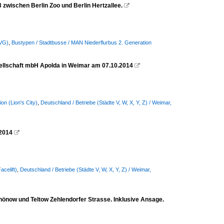
zwischen Berlin Zoo und Berlin Hertzallee.

BVG)
,
Bustypen / Stadtbusse / MAN Niederflurbus 2. Generation
ellschaft mbH Apolda in Weimar am 07.10.2014

on (Lion's City)
,
Deutschland / Betriebe (Städte V, W, X, Y, Z) / Weimar,
.2014

celift)
,
Deutschland / Betriebe (Städte V, W, X, Y, Z) / Weimar,
chönow und Teltow Zehlendorfer Strasse. Inklusive Ansage.