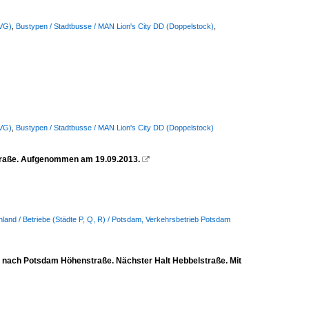
BVG)
,
Bustypen / Stadtbusse / MAN Lion's City DD (Doppelstock)
,
BVG)
,
Bustypen / Stadtbusse / MAN Lion's City DD (Doppelstock)
straße. Aufgenommen am 19.09.2013.

land / Betriebe (Städte P, Q, R) / Potsdam, Verkehrsbetrieb Potsdam
3 nach Potsdam Höhenstraße. Nächster Halt Hebbelstraße. Mit