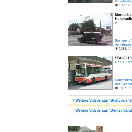
Verkehrsbet
1935.
26

Mercedes-
Haltestel
A.....
Bustypen / 
Verkehrsbe
1822.
23

SBG 8219 
Daniel Sc
Deutschland
Bus Gesells
1307.
15

Weitere Videos aus "Bustypen / S
Weitere Videos aus "Deutschland /