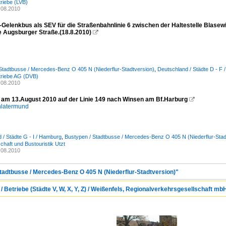
riebe (LVB)
.08.2010
Gelenkbus als SEV für die Straßenbahnlinie 6 zwischen der Haltestelle Blasewi
le Augsburger Straße.(18.8.2010)

Stadtbusse / Mercedes-Benz O 405 N (Niederflur-Stadtversion)
,
Deutschland / Städte D - F 
triebe AG (DVB)
.08.2010
am 13.August 2010 auf der Linie 149 nach Winsen am Bf.Harburg

hlatermund
 / Städte G - I / Hamburg
,
Bustypen / Stadtbusse / Mercedes-Benz O 405 N (Niederflur-Stad
chaft und Bustouristik Utzt
.08.2010
tadtbusse / Mercedes-Benz O 405 N (Niederflur-Stadtversion)"
 Betriebe (Städte V, W, X, Y, Z) / Weißenfels, Regionalverkehrsgesellschaft m