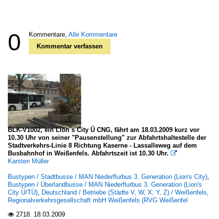
0
Kommentare,
Alle Kommentare
Kommentar verfassen
BLK-V1002, ein Lion´s City Ü CNG, fährt am 18.03.2009 kurz vor
10.30 Uhr von seiner "Pausenstellung" zur Abfahrtshaltestelle der
Stadtverkehrs-Linie 8 Richtung Kaserne - Lassalleweg auf dem
Busbahnhof in Weißenfels. Abfahrtszeit ist 10.30 Uhr.

Karsten Müller
Bustypen / Stadtbusse / MAN Niederflurbus 3. Generation (Lion's City)
,
Bustypen / Überlandbusse / MAN Niederflurbus 3. Generation (Lion's
City Ü/TÜ)
,
Deutschland / Betriebe (Städte V, W, X, Y, Z) / Weißenfels,
Regionalverkehrsgesellschaft mbH Weißenfels (RVG Weißenfel
2718.
18.03.2009
