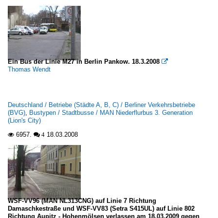
Ein Bus der Linie M27 in Berlin Pankow. 18.3.2008

Thomas Wendt
Deutschland / Betriebe (Städte A, B, C) / Berliner Verkehrsbetriebe
(BVG)
,
Bustypen / Stadtbusse / MAN Niederflurbus 3. Generation
(Lion's City)
6957.
18.03.2008

 4
WSF-VV96 (MAN NL313CNG) auf Linie 7 Richtung
Damaschkestraße und WSF-VV83 (Setra S415UL) auf Linie 802
Richtung Aupitz - Hohenmölsen verlassen am 18.03.2009 gegen