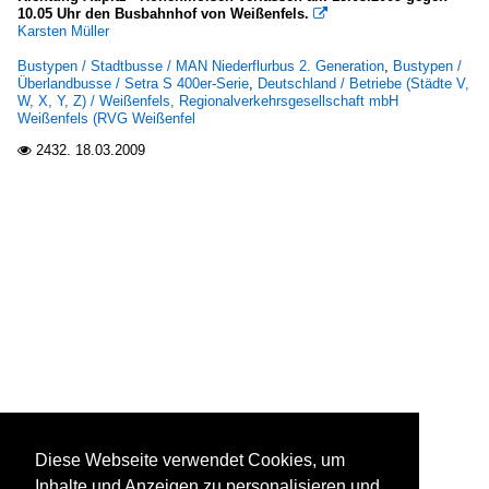
10.05 Uhr den Busbahnhof von Weißenfels.

Karsten Müller
Bustypen / Stadtbusse / MAN Niederflurbus 2. Generation
,
Bustypen /
Überlandbusse / Setra S 400er-Serie
,
Deutschland / Betriebe (Städte V,
W, X, Y, Z) / Weißenfels, Regionalverkehrsgesellschaft mbH
Weißenfels (RVG Weißenfel
2432.
18.03.2009

Diese Webseite verwendet Cookies, um
Inhalte und Anzeigen zu personalisieren und