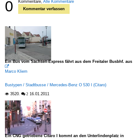
0
Kommentare,
Alle Kommentare
Kommentar verfassen
Ein Bus vom Sachsen-Express fährt aus dem Freitaler Busbhf. aus

Marco Kliem
Bustypen / Stadtbusse / Mercedes-Benz O 530 I (Citaro)
3520.
16.01.2011

 2
Ein CNG getriebene Citaro I kommt an den Unterlindenplatz in