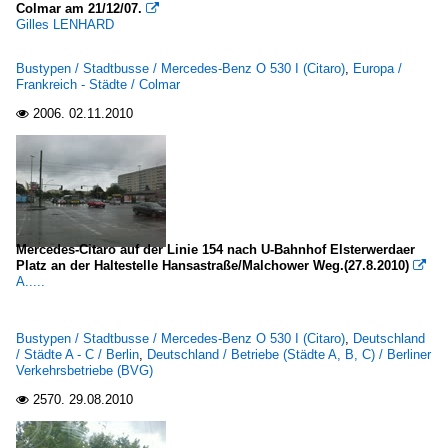
Colmar am 21/12/07.

Gilles LENHARD
Bustypen / Stadtbusse / Mercedes-Benz O 530 I (Citaro)
,
Europa /
Frankreich - Städte / Colmar
2006.
02.11.2010

Mercedes-Citaro auf der Linie 154 nach U-Bahnhof Elsterwerdaer
Platz an der Haltestelle Hansastraße/Malchower Weg.(27.8.2010)

A.....
Bustypen / Stadtbusse / Mercedes-Benz O 530 I (Citaro)
,
Deutschland
/ Städte A - C / Berlin
,
Deutschland / Betriebe (Städte A, B, C) / Berliner
Verkehrsbetriebe (BVG)
2570.
29.08.2010
