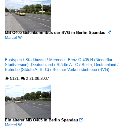
MB O405 Gelenkomnibus der BVG in Berlin Spandau

Marcel W.
Bustypen / Stadtbusse / Mercedes-Benz O 405 N (Niederflur-
Stadtversion)
,
Deutschland / Städte A - C / Berlin
,
Deutschland /
Betriebe (Städte A, B, C) / Berliner Verkehrsbetriebe (BVG)
5121.
21.08.2007

 2
Ein älterer MB O405 in Berlin Spandau

Marcel W.