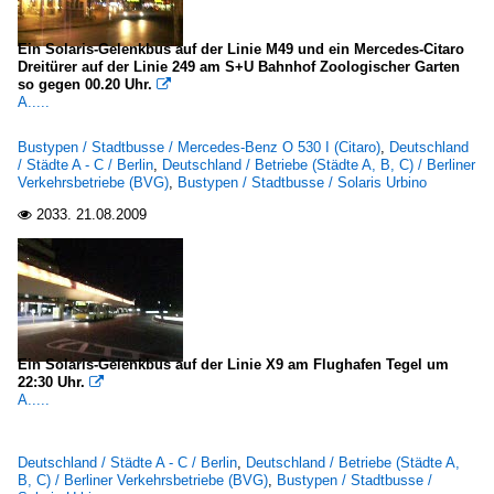
Ein Solaris-Gelenkbus auf der Linie M49 und ein Mercedes-Citaro
Dreitürer auf der Linie 249 am S+U Bahnhof Zoologischer Garten
so gegen 00.20 Uhr.

A.....
Bustypen / Stadtbusse / Mercedes-Benz O 530 I (Citaro)
,
Deutschland
/ Städte A - C / Berlin
,
Deutschland / Betriebe (Städte A, B, C) / Berliner
Verkehrsbetriebe (BVG)
,
Bustypen / Stadtbusse / Solaris Urbino
2033.
21.08.2009

Ein Solaris-Gelenkbus auf der Linie X9 am Flughafen Tegel um
22:30 Uhr.

A.....
Deutschland / Städte A - C / Berlin
,
Deutschland / Betriebe (Städte A,
B, C) / Berliner Verkehrsbetriebe (BVG)
,
Bustypen / Stadtbusse /