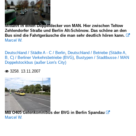
Mitfahrt in einen Doppeldecker von MAN. Hier zwischen Teltow
Zehlendorfer Straße und Berlin Alt-Schönow. Das schöne an den
Bus sind die Fahrtgeräusche die man sehr deutlich hören kann.

Marcel W.
Deutschland / Städte A - C / Berlin
,
Deutschland / Betriebe (Städte A,
B, C) / Berliner Verkehrsbetriebe (BVG)
,
Bustypen / Stadtbusse / MAN
Doppelstockbus (außer Lion's City)
3258.
13.11.2007

MB O405 Gelenkomnibus der BVG in Berlin Spandau

Marcel W.