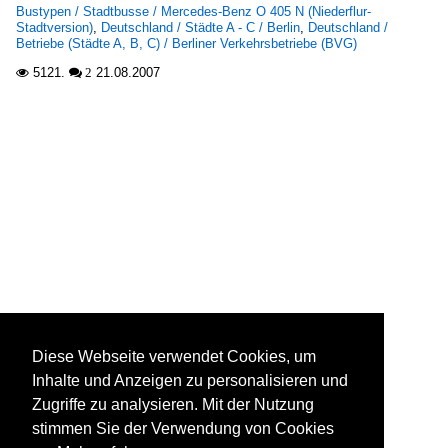
Bustypen / Stadtbusse / Mercedes-Benz O 405 N (Niederflur-
Stadtversion)
,
Deutschland / Städte A - C / Berlin
,
Deutschland /
Betriebe (Städte A, B, C) / Berliner Verkehrsbetriebe (BVG)
5121.
21.08.2007

 2
Diese Webseite verwendet Cookies, um
Inhalte und Anzeigen zu personalisieren und
Zugriffe zu analysieren. Mit der Nutzung
stimmen Sie der Verwendung von Cookies