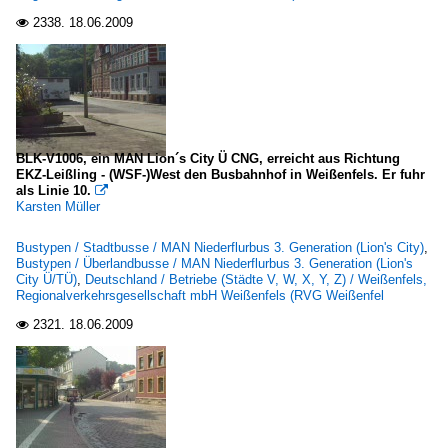
2338.
18.06.2009

BLK-V1006, ein MAN Lion´s City Ü CNG, erreicht aus Richtung
EKZ-Leißling - (WSF-)West den Busbahnhof in Weißenfels. Er fuhr
als Linie 10.

Karsten Müller
Bustypen / Stadtbusse / MAN Niederflurbus 3. Generation (Lion's City)
,
Bustypen / Überlandbusse / MAN Niederflurbus 3. Generation (Lion's
City Ü/TÜ)
,
Deutschland / Betriebe (Städte V, W, X, Y, Z) / Weißenfels,
Regionalverkehrsgesellschaft mbH Weißenfels (RVG Weißenfel
2321.
18.06.2009
