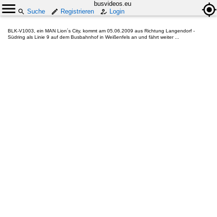
busvideos.eu
Suche
Registrieren
Login
BLK-V1003, ein MAN Lion´s City, kommt am 05.06.2009 aus Richtung Langendorf -
Südring als Linie 9 auf dem Busbahnhof in Weißenfels an und fährt weiter ...