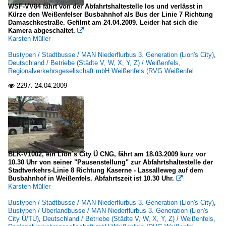
WSF-VV84 fährt von der Abfahrtshaltestelle los und verlässt in
Kürze den Weißenfelser Busbahnhof als Bus der Linie 7 Richtung
Damaschkestraße. Gefilmt am 24.04.2009. Leider hat sich die
Kamera abgeschaltet.

Karsten Müller
Bustypen / Stadtbusse / MAN Niederflurbus 3. Generation (Lion's City)
,
Deutschland / Betriebe (Städte V, W, X, Y, Z) / Weißenfels,
Regionalverkehrsgesellschaft mbH Weißenfels (RVG Weißenfel
2297.
24.04.2009

BLK-V1002, ein Lion´s City Ü CNG, fährt am 18.03.2009 kurz vor
10.30 Uhr von seiner "Pausenstellung" zur Abfahrtshaltestelle der
Stadtverkehrs-Linie 8 Richtung Kaserne - Lassalleweg auf dem
Busbahnhof in Weißenfels. Abfahrtszeit ist 10.30 Uhr.

Karsten Müller
Bustypen / Stadtbusse / MAN Niederflurbus 3. Generation (Lion's City)
,
Bustypen / Überlandbusse / MAN Niederflurbus 3. Generation (Lion's
City Ü/TÜ)
,
Deutschland / Betriebe (Städte V, W, X, Y, Z) / Weißenfels,