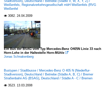
Stadtversion)
,
Deutschland / Betriebe (Städte V, W, X, Y, Z) /
Weißenfels, Regionalverkehrsgesellschaft mbH Weißenfels (RVG
Weißenfel
3082.
24.04.2009

Ein Bus der BSAG vom Typ Mercedes-Benz O405N Linie 33 nach
Horn-Lehe in der Haltestelle Horn-Mühle

Jonas Schnakenberg
Bustypen / Stadtbusse / Mercedes-Benz O 405 N (Niederflur-
Stadtversion)
,
Deutschland / Betriebe (Städte A, B, C) / Bremer
Straßenbahn AG (BSAG)
,
Deutschland / Städte A - C / Bremen
3523.
13.03.2008
