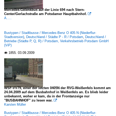
Mercedes-Gelenkbus auf der Linie 694 nach Stern-
Center/Gerlachstraße am Potsdamer Hauptbahnhof.

A.....
Bustypen / Stadtbusse / Mercedes-Benz O 405 N (Niederflur-
Stadtversion)
,
Deutschland / Städte P - R / Potsdam
,
Deutschland /
Betriebe (Städte P, Q, R) / Potsdam, Verkehrsbetrieb Potsdam GmbH
(ViP)
1855.
03.09.2009

WSF-VV79, einer der letzten 0405N der RVG-Weißenfels kommt am
24.04.2009 auf dem Busbahnhof in Weißenfels an. Es blieb leider
unbekannt, woher er kam, da in der Frontanzeige nur
"BUSBAHNHOF" zu lesen war.

Karsten Müller
Bustypen / Stadtbusse / Mercedes-Benz O 405 N (Niederflur-