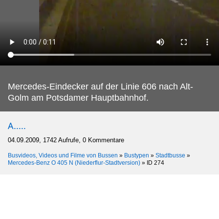
Mercedes-Eindecker auf der Linie 606 nach Alt-
Golm am Potsdamer Hauptbahnhof.
A.....
04.09.2009, 1742 Aufrufe, 0 Kommentare
Busvideos, Videos und Filme von Bussen
»
Bustypen
»
Stadtbusse
»
Mercedes-Benz O 405 N (Niederflur-Stadtversion)
»
ID 274