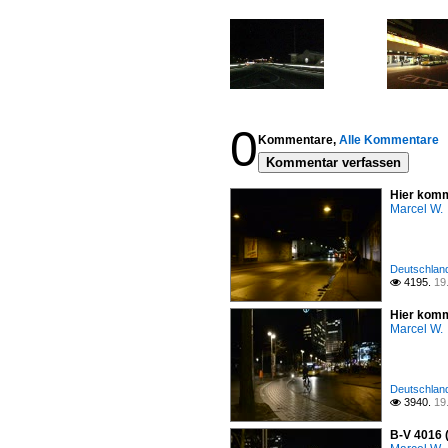
0
Kommentare,
Alle Kommentare
Kommentar verfassen
Hier komm
Marcel W.
Deutschland 
4195.
19

Hier komm
Marcel W.
Deutschland 
3940.
19

B-V 4016 