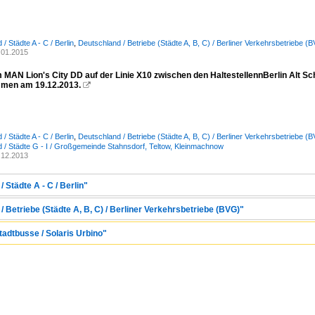
/ Städte A - C / Berlin
,
Deutschland / Betriebe (Städte A, B, C) / Berliner Verkehrsbetriebe (
.01.2015
m MAN Lion's City DD auf der Linie X10 zwischen den HaltestellennBerlin Alt S
men am 19.12.2013.

/ Städte A - C / Berlin
,
Deutschland / Betriebe (Städte A, B, C) / Berliner Verkehrsbetriebe (
 / Städte G - I / Großgemeinde Stahnsdorf, Teltow, Kleinmachnow
.12.2013
 Städte A - C / Berlin"
 Betriebe (Städte A, B, C) / Berliner Verkehrsbetriebe (BVG)"
tadtbusse / Solaris Urbino"