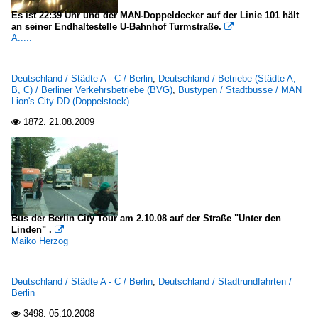
Es ist 22:39 Uhr und der MAN-Doppeldecker auf der Linie 101 hält
an seiner Endhaltestelle U-Bahnhof Turmstraße.

A.....
Deutschland / Städte A - C / Berlin
,
Deutschland / Betriebe (Städte A,
B, C) / Berliner Verkehrsbetriebe (BVG)
,
Bustypen / Stadtbusse / MAN
Lion's City DD (Doppelstock)
1872.
21.08.2009

Bus der Berlin City Tour am 2.10.08 auf der Straße "Unter den
Linden" .

Maiko Herzog
Deutschland / Städte A - C / Berlin
,
Deutschland / Stadtrundfahrten /
Berlin
3498.
05.10.2008
