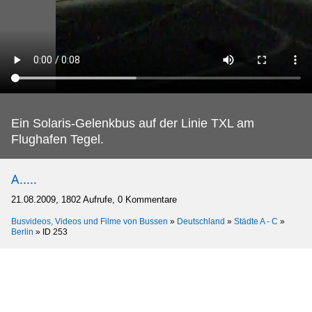
Ein Solaris-Gelenkbus auf der Linie TXL am
Flughafen Tegel.
A.....
21.08.2009, 1802 Aufrufe, 0 Kommentare
Busvideos, Videos und Filme von Bussen
»
Deutschland
»
Städte A - C
»
Berlin
»
ID 253